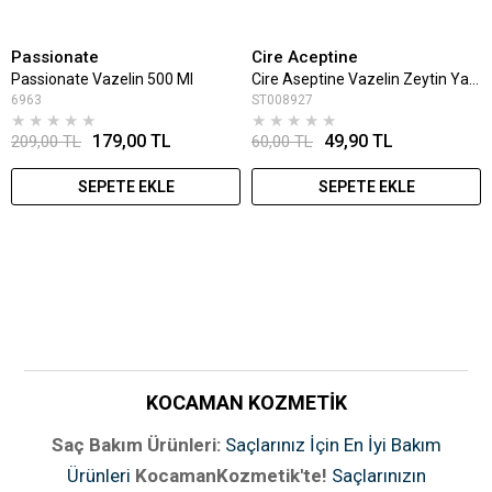
Passionate
Cire Aceptine
Passionate Vazelin 500 Ml
Cire Aseptine Vazelin Zeytin Yağlı 150 Ml
6963
ST008927
★
★
★
★
★
★
★
★
★
★
179,00 TL
49,90 TL
209,00 TL
60,00 TL
SEPETE EKLE
SEPETE EKLE
KOCAMAN KOZMETİK
Saç Bakım Ürünleri:
Saçlarınız İçin En İyi Bakım
Ürünleri
KocamanKozmetik'te!
Saçlarınızın