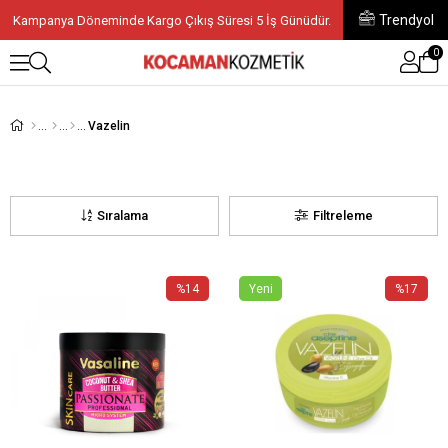
Trendyol
Kampanya Döneminde Kargo Çıkış Süresi 5 İş Günüdür.
0
Vazelin
Sıralama
Filtreleme
%14
Yeni
%17