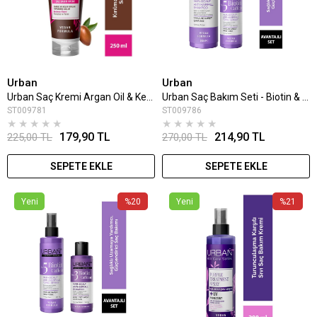
Urban
Urban
Urban Saç Kremi Argan Oil & Keratin 250 Ml
Urban Saç Bakım Seti - Biotin & Caffeine Şampuan 350 ml + Tonik 200 ml
ST009781
ST009786
★
★
★
★
★
★
★
★
★
★
179,90 TL
214,90 TL
225,00 TL
270,00 TL
SEPETE EKLE
SEPETE EKLE
Yeni
%20
Yeni
%21