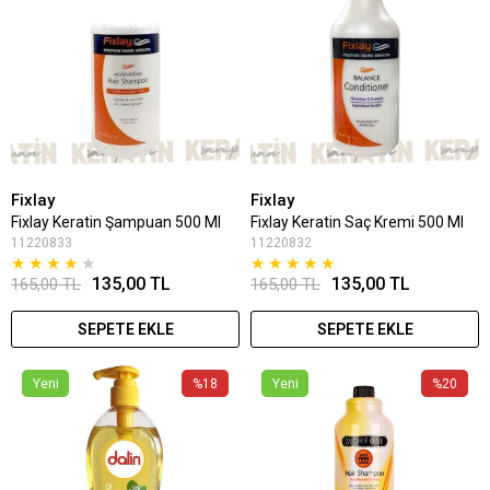
Fixlay
Fixlay
Fixlay Keratin Şampuan 500 Ml
Fixlay Keratin Saç Kremi 500 Ml
11220833
11220832
★
★
★
★
★
★
★
★
★
★
135,00 TL
135,00 TL
165,00 TL
165,00 TL
SEPETE EKLE
SEPETE EKLE
Yeni
%18
Yeni
%20