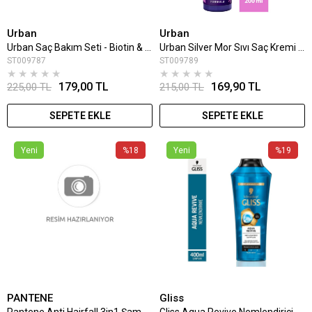
Urban
Urban
Urban Saç Bakım Seti - Biotin & Caffeine Şampuan 100 ml + Tonik 200 ml
Urban Silver Mor Sıvı Saç Kremi 200 Ml
ST009787
ST009789
★
★
★
★
★
★
★
★
★
★
179,00 TL
169,90 TL
225,00 TL
215,00 TL
SEPETE EKLE
SEPETE EKLE
Yeni
%18
Yeni
%19
PANTENE
Gliss
Pantene Anti Hairfall 3in1 Şampuan 400ml
Gliss Aqua Revive Nemlendirici Şampuan 400ml