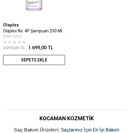
Olaplex
Olaplex No. 4P Şampuan 250 Ml - Blonde Enhancer Toning Mor Şampuan
ST0013152
★
★
★
★
★
1.699,00 TL
2.095,00 TL
SEPETE EKLE
KOCAMAN KOZMETİK
Saç Bakım Ürünleri:
Saçlarınız İçin En İyi Bakım