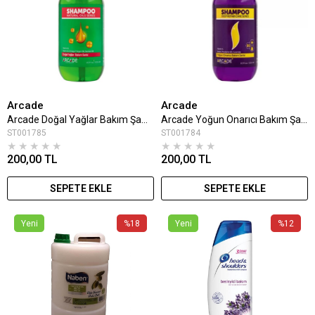
Arcade
Arcade
Arcade Doğal Yağlar Bakım Şampuan 500 Ml
Arcade Yoğun Onarıcı Bakım Şampuan 500 Ml
ST001785
ST001784
★
★
★
★
★
★
★
★
★
★
200,00 TL
200,00 TL
SEPETE EKLE
SEPETE EKLE
Yeni
%18
Yeni
%12