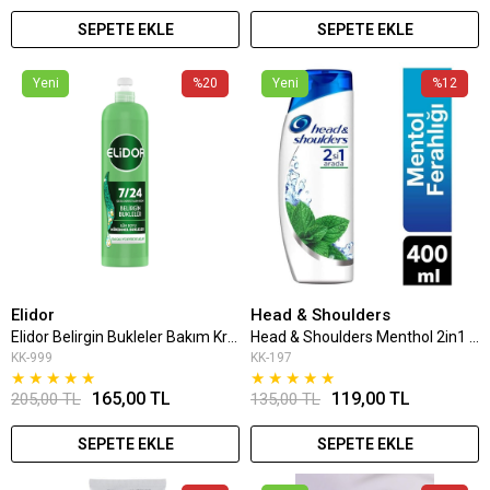
SEPETE EKLE
SEPETE EKLE
Yeni
%20
Yeni
%12
Elidor
Head & Shoulders
Elidor Belirgin Bukleler Bakım Kremi 240 Ml
Head & Shoulders Menthol 2in1 Şampuanı 400 Ml
KK-999
KK-197
★
★
★
★
★
★
★
★
★
★
165,00 TL
119,00 TL
205,00 TL
135,00 TL
SEPETE EKLE
SEPETE EKLE