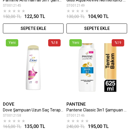
ST0012145
ST0012149
★
★
★
★
★
★
★
★
★
★
122,50 TL
104,90 TL
150,00 TL
130,00 TL
SEPETE EKLE
SEPETE EKLE
Yeni
%18
Yeni
%19
DOVE
PANTENE
Dove Şampuan Uzun Saç Terapisi 400 Ml
Pantene Classic 3in1 Şampuan 625ml
ST0012158
ST0012146
★
★
★
★
★
★
★
★
★
★
135,00 TL
195,00 TL
165,00 TL
240,00 TL