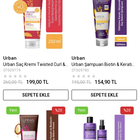
Urban
Urban
Urban Saç Kremi Twisted Curl & Shea 250 Ml
Urban Şampuan Biotin & Keratin 250 Ml
ST009779
ST009780
★
★
★
★
★
★
★
★
★
★
199,00 TL
154,90 TL
260,00 TL
195,00 TL
SEPETE EKLE
SEPETE EKLE
Yeni
%20
Yeni
%20