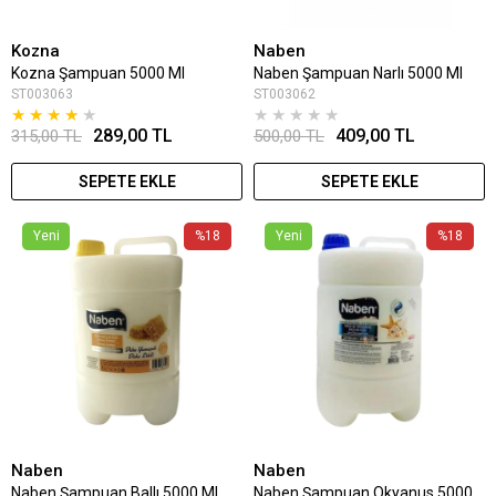
Kozna
Naben
Kozna Şampuan 5000 Ml
Naben Şampuan Narlı 5000 Ml
ST003063
ST003062
★
★
★
★
★
★
★
★
★
★
289,00 TL
409,00 TL
315,00 TL
500,00 TL
SEPETE EKLE
SEPETE EKLE
Yeni
%18
Yeni
%18
Naben
Naben
Naben Şampuan Ballı 5000 Ml
Naben Şampuan Okyanus 5000 Ml