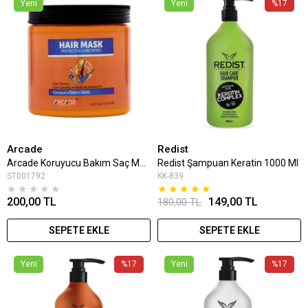
Yeni
Yeni
%17
Arcade
Redist
Arcade Koruyucu Bakım Saç Maskesi 500 Ml
Redist Şampuan Keratin 1000 Ml
ST001792
KK-839
★
★
★
★
★
★
★
★
★
★
200,00 TL
149,00 TL
180,00 TL
SEPETE EKLE
SEPETE EKLE
Yeni
%17
Yeni
%17