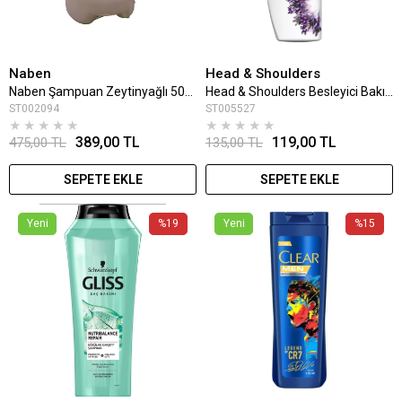
Naben
Head & Shoulders
Naben Şampuan Zeytinyağlı 5000 Ml
Head & Shoulders Besleyici Bakım Şampuan 350 Ml
ST002094
ST005527
★
★
★
★
★
★
★
★
★
★
389,00 TL
119,00 TL
475,00 TL
135,00 TL
SEPETE EKLE
SEPETE EKLE
Yeni
%19
Yeni
%15