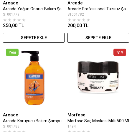
Arcade
Arcade
Arcade Yoğun Onarıcı Bakım Şampuan 1000 Ml
Arcade Professional Tuzsuz Şampuan 1000 Ml
ST001779
ST001782
★
★
★
★
★
★
★
★
★
★
250,00 TL
200,00 TL
SEPETE EKLE
SEPETE EKLE
Yeni
%19
Arcade
Morfose
Arcade Koruyucu Bakım Şampuan 500 Ml
Morfose Saç Maskesi Milk 500 Ml
ST001783
1494
★
★
★
★
★
★
★
★
★
★