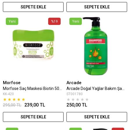
SEPETE EKLE
SEPETE EKLE
Yeni
%19
Yeni
Morfose
Arcade
Morfose Saç Maskesi Biotin 500 Ml
Arcade Doğal Yağlar Bakım Şampuan 1000 Ml
KK-420
ST001780
★
★
★
★
★
★
★
★
★
★
239,00 TL
250,00 TL
295,00 TL
SEPETE EKLE
SEPETE EKLE