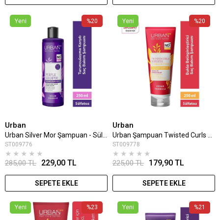
Yeni
%20
Yeni
%20
Urban
Urban
Urban Silver Mor Şampuan - Sülfatsız 250 Ml
Urban Şampuan Twisted Curls Hibiscus & Shea Butter 250 Ml
ST009776
ST009778
★
★
★
★
★
★
★
★
★
★
229,00 TL
179,90 TL
285,00 TL
225,00 TL
SEPETE EKLE
SEPETE EKLE
Yeni
%23
Yeni
%21