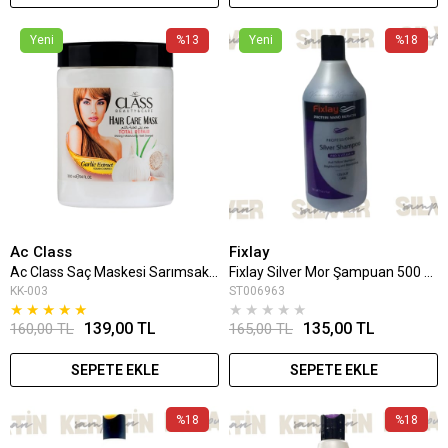
Yeni
%13
Yeni
%18
Ac Class
Fixlay
Ac Class Saç Maskesi Sarımsak 1000 Ml
Fixlay Silver Mor Şampuan 500 Ml
KK-003
ST006963
★
★
★
★
★
★
★
★
★
★
139,00 TL
135,00 TL
160,00 TL
165,00 TL
SEPETE EKLE
SEPETE EKLE
%18
%18