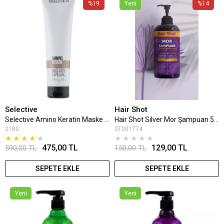
%19
Yeni
%14
Selective
Hair Shot
Selective Amino Keratin Maske 300 Ml
Hair Shot Silver Mor Şampuan 500 Ml
2180
ST001774
★
★
★
★
★
★
★
★
★
★
475,00 TL
129,00 TL
590,00 TL
150,00 TL
SEPETE EKLE
SEPETE EKLE
Yeni
Yeni