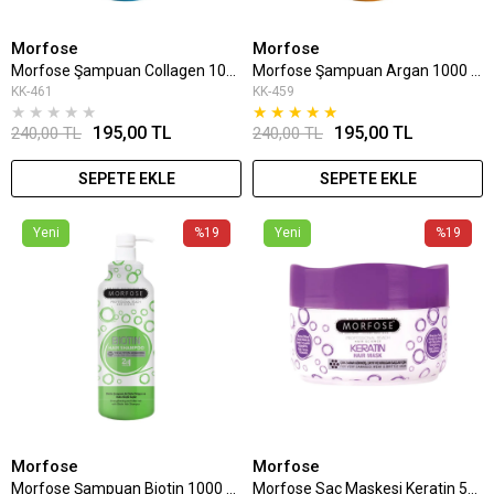
Morfose
Morfose
Morfose Şampuan Collagen 1000 Ml
Morfose Şampuan Argan 1000 Ml
KK-461
KK-459
★
★
★
★
★
★
★
★
★
★
195,00 TL
195,00 TL
240,00 TL
240,00 TL
SEPETE EKLE
SEPETE EKLE
Yeni
%19
Yeni
%19
Morfose
Morfose
Morfose Şampuan Biotin 1000 Ml
Morfose Saç Maskesi Keratin 500 Ml