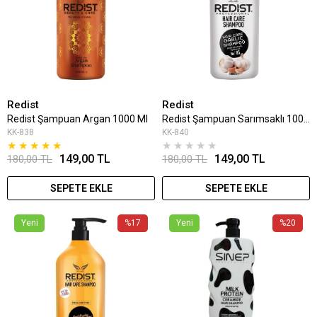
Redist
Redist
Redist Şampuan Argan 1000 Ml
Redist Şampuan Sarımsaklı 1000 Ml
KK-838
KK-840
★
★
★
★
★
★
★
★
★
★
149,00 TL
149,00 TL
180,00 TL
180,00 TL
SEPETE EKLE
SEPETE EKLE
Yeni
%17
Yeni
%20