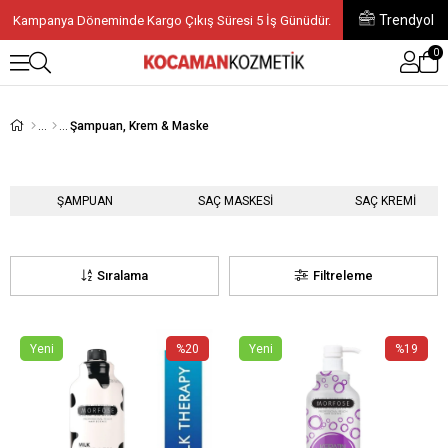
Trendyol
Kampanya Döneminde Kargo Çıkış Süresi 5 İş Günüdür.
0
Şampuan, Krem & Maske
ŞAMPUAN
SAÇ MASKESİ
SAÇ KREMİ
Sıralama
Filtreleme
Yeni
%20
Yeni
%19