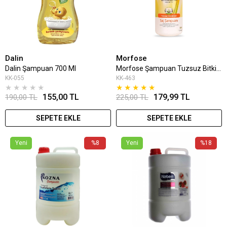
Dalin
Morfose
Dalin Şampuan 700 Ml
Morfose Şampuan Tuzsuz Bitkisel 1000 Ml
KK-055
KK-463
★
★
★
★
★
★
★
★
★
★
155,00 TL
179,99 TL
190,00 TL
225,00 TL
SEPETE EKLE
SEPETE EKLE
Yeni
%8
Yeni
%18