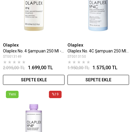
Olaplex
Olaplex
Olaplex No. 4 Şampuan 250 Ml - Bond Maintenance Onarıcı
Olaplex No. 4C Şampuan 250 Ml - Bond Maintenance Canlandırıcı
ST0013149
ST0013150
★
★
★
★
★
★
★
★
★
★
1.699,00 TL
1.575,00 TL
2.095,00 TL
1.950,00 TL
SEPETE EKLE
SEPETE EKLE
Yeni
%19