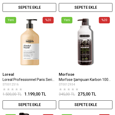
SEPETE EKLE
SEPETE EKLE
Yeni
%20
Yeni
%20
Loreal
Morfose
Loreal Professionnel Paris Serie Expert Absolut Repair Yıpranmış Saçlar için Onarıcı Şampuan 500 ml
Morfose Şampuan Karbon 1000 Ml
ST0012516
ST0012934
★
★
★
★
★
★
★
★
★
★
1.199,00 TL
275,00 TL
1.500,00 TL
345,00 TL
SEPETE EKLE
SEPETE EKLE