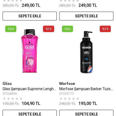
★
★
★
★
★
★
★
★
★
★
249,00 TL
249,00 TL
280,00 TL
280,00 TL
SEPETE EKLE
SEPETE EKLE
Yeni
%19
Yeni
%19
Gliss
Morfose
Gliss Şampuan Supreme Lenght 360 Ml
Morfose Şampuan Barber Tuzsuz Şampuan 1000 Ml
ST008896
ST009773
★
★
★
★
★
★
★
★
★
★
104,90 TL
195,00 TL
130,00 TL
240,00 TL
SEPETE EKLE
SEPETE EKLE