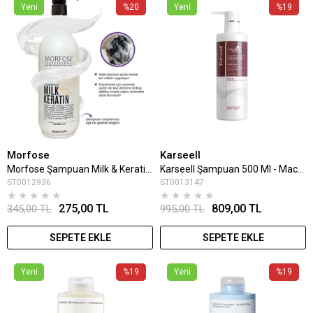
Yeni
%20
Yeni
%19
Morfose
Karseell
Morfose Şampuan Milk & Keratin 1000 Ml
Karseell Şampuan 500 Ml - Maca Power Kuru ve Yıpranmış Saçlar İçin Onarıcı
ST0012936
ST0013147
★
★
★
★
★
★
★
★
★
★
275,00 TL
809,00 TL
345,00 TL
995,00 TL
SEPETE EKLE
SEPETE EKLE
Yeni
%19
Yeni
%19