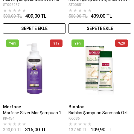
ST006987
ST008511
★
★
★
★
★
★
★
★
★
★
409,00 TL
409,00 TL
500,00 TL
500,00 TL
SEPETE EKLE
SEPETE EKLE
Yeni
%19
Yeni
%20
Morfose
Bioblas
Morfose Silver Mor Şampuan 1000 Ml
Bioblas Şampuan Sarımsak Özlü 360 Ml
KK-454
KK-036
★
★
★
★
★
★
★
★
★
★
315,00 TL
109,90 TL
390,00 TL
137,50 TL