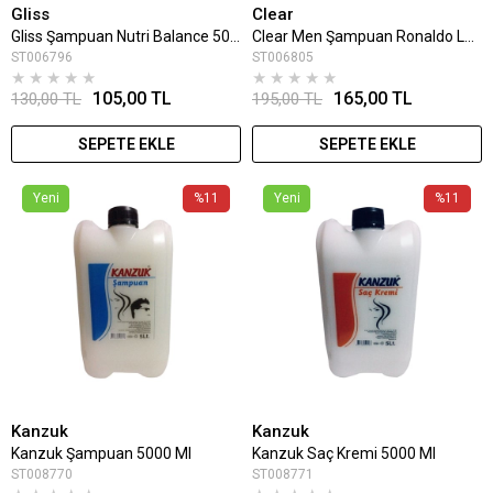
Gliss
Clear
Gliss Şampuan Nutri Balance 500 Ml
Clear Men Şampuan Ronaldo Legend 350 Ml
ST006796
ST006805
★
★
★
★
★
★
★
★
★
★
105,00 TL
165,00 TL
130,00 TL
195,00 TL
SEPETE EKLE
SEPETE EKLE
Yeni
%11
Yeni
%11
Kanzuk
Kanzuk
Kanzuk Şampuan 5000 Ml
Kanzuk Saç Kremi 5000 Ml
ST008770
ST008771