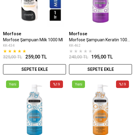
Morfose
Morfose
Morfose Şampuan Milk 1000 Ml
Morfose Şampuan Keratin 1000 Ml
KK-434
KK-462
★
★
★
★
★
★
★
★
★
★
259,00 TL
195,00 TL
325,00 TL
240,00 TL
SEPETE EKLE
SEPETE EKLE
Yeni
%19
Yeni
%19