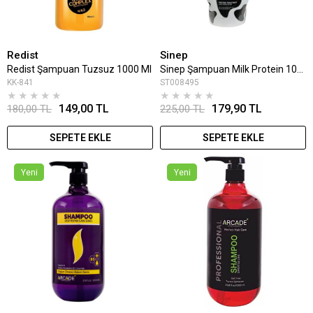
Redist
Sinep
Redist Şampuan Tuzsuz 1000 Ml
Sinep Şampuan Milk Protein 1000 Ml
KK-841
ST008495
★
★
★
★
★
★
★
★
★
★
149,00 TL
179,90 TL
180,00 TL
225,00 TL
SEPETE EKLE
SEPETE EKLE
Yeni
Yeni