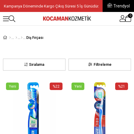
Trendyol
Kampanya Döneminde Kargo Çıkış Süresi 5 İş Günüdür.
0
Diş Fırçası
Sıralama
Filtreleme
Yeni
%22
Yeni
%21