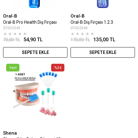
Oral-B
Oral-B
Oral-B Pro Health Diş Fırçası
Oral-B Diş Fırçası 1.2.3.
ST002045
ST002046
★
★
★
★
★
★
★
★
★
★
54,90 TL
135,00 TL
70,00 TL
170,00 TL
SEPETE EKLE
SEPETE EKLE
Yeni
%34
Shena