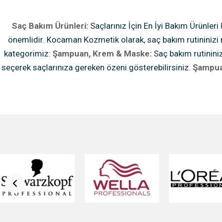
Saç Bakım Ürünleri:
Saçlarınız İçin En İyi Bakım Ürünleri
önemlidir. Kocaman Kozmetik olarak, saç bakım rutininizi 
kategorimiz:
Şampuan, Krem & Maske:
Saç bakım rutininiz
seçerek saçlarınıza gereken özeni gösterebilirsiniz.
Şampua
Derinlemesine bakım sağlayan ve saçlarınıza parlaklık 
Şampuan:
Sarı tonları dengeleyen ve saçlarınıza canlılık 
ve temizleyin. Saç Bakım Ürünleri Saçlarınızı daha sağl
derinlemesine bakım sağlayan ve nemlendirici özelliklere s
ısıya karşı koruyan ve şekillendiren fön suları.
Saç Bakım Sp
saç dökülmesini azaltan tonikler. Saç Şekillendirme Ürünle
Esnek tutuş sağlayan ve saçınıza şekil veren kremler ve
kazandıran köpükler.
Saç Jolesi:
Doğal görünümlü ve parla
şekillendiriciler.
Perma Ürünleri:
Dalgalarınızı ve kıvırcıkl
yapmanıza olanak sağlayan setler.
Perma Bigudi:
Farklı b
işlemi sırasında saçın korunmasını sağlayan özel kağıt türl