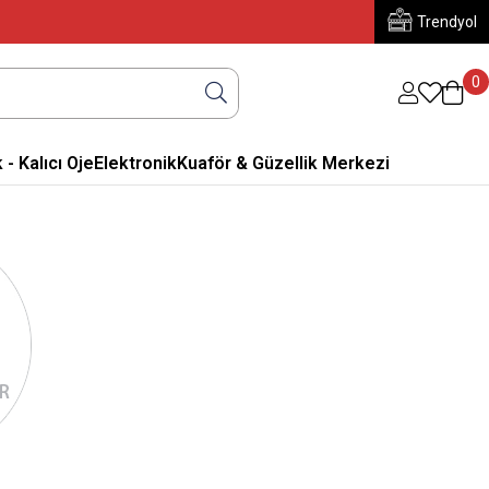
Trendyol
0
 - Kalıcı Oje
Elektronik
Kuaför & Güzellik Merkezi