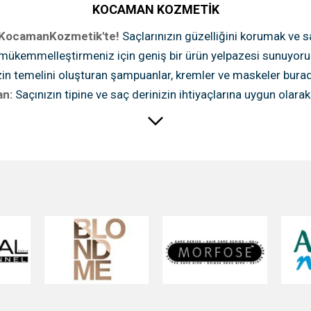
KOCAMAN KOZMETİK
KocamanKozmetik'te!
Saçlarınızın güzelliğini korumak ve s
mükemmelleştirmeniz için geniş bir ürün yelpazesi sunuyoruz. 
in temelini oluşturan şampuanlar, kremler ve maskeler burada s
n:
Saçınızın tipine ve saç derinizin ihtiyaçlarına uygun olar
kazandıran maskeler.
Saç Kremi:
Nemlendirici ve besleyici özel
kazandıran mor şampuanlar.
Kuru Şampuan:
Anında tazelik ve 
ıklı, güçlü ve parlak hale getirmek için gereken tüm ürünler 
ahip doğal yağlar.
Saç Serumu:
Saç uçlarına parlaklık veren 
reyi:
Güneşin zararlı etkilerinden koruyan ve saçınızı güçlen
ri İstediğiniz tarzı yaratmanıza yardımcı olacak saç şekillen
 waxlar.
Saç Spreyi:
Uzun süre dayanan ve hacim kazandıran 
k saçlar için ideal olan jole ürünleri.
Saç Toz Şekillendirici
arınızı belirginleştirmek için gereken tüm perma ürünleri bu k
oyutlarda ve tiplerde perma bigudileri.
Perma Lastik:
Saçınızı
eri.
Perma İlaç & Losyon:
Saçınızın sağlığını koruyan ve per