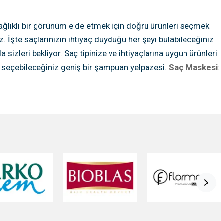
ağlıklı bir görünüm elde etmek için doğru ürünleri seçmek
İşte saçlarınızın ihtiyaç duyduğu her şeyi bulabileceğiniz
izleri bekliyor. Saç tipinize ve ihtiyaçlarına uygun ürünleri
ak seçebileceğiniz geniş bir şampuan yelpazesi.
Saç Maskesi
:
liklere sahip saç kremleri ile saçlarınızı güçlendirin.
Mor
hacim sağlayan kuru şampuanlar ile saçlarınızı şekillendirin
bu kategoride bulunmaktadır.
Saç Bakım Yağı:
Saçlarınıza
ve elektriklenmeyi önleyen saç serumları.
Fön Suyu:
Saçınızı
diren bakım spreyleri.
Saç Toniği:
Saç derisini canlandıran ve
dirme ürünleri bu kategoride yer alıyor.
Saç Krem & Wax:
saç spreyleri.
Saç Köpüğü:
Saçınıza hacim ve dolgunluk
:
Hızlı ve kolay bir şekilde saçınıza hacim kazandıran toz
ategoride bulunmaktadır.
Perma Setleri:
Evde kolayca perma
 sabitlemek için kullanılan elastikler.
Perma Kağıdı:
Perma
ma işlemi sonrası bakımını sağlayan ürünler.
Saç Fırçaları &