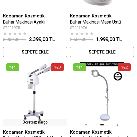
Kocaman Kozmetik
Kocaman Kozmetik
Buhar Makinası Ayaklı
Buhar Makinası Masa Üstü
ST001975
ST001976
★
★
★
★
★
★
★
★
★
★
2.399,00 TL
1.999,00 TL
3.000,00 TL
2.550,00 TL
SEPETE EKLE
SEPETE EKLE
Yeni
%20
Yeni
%22
Ücretsiz Kargo
Kocaman Kozmetik
Kocaman Kozmetik