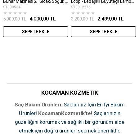
Buhar Makinesi 2li Sıcak/Soğuk Vapozon Ayaklı Buhar Makinesi (Buhar + Ozon)
Loop - Led Işıklı Büyüteçli Lamba Ayaklı
ST008534
ST0012275
★
★
★
★
★
★
★
★
★
★
4.000,00 TL
2.499,00 TL
5.000,00 TL
3.200,00 TL
SEPETE EKLE
SEPETE EKLE
KOCAMAN KOZMETİK
Saç Bakım Ürünleri:
Saçlarınız İçin En İyi Bakım
Ürünleri
KocamanKozmetik'te!
Saçlarınızın
güzelliğini korumak ve sağlıklı bir görünüm elde
etmek için doğru ürünleri seçmek önemlidir.