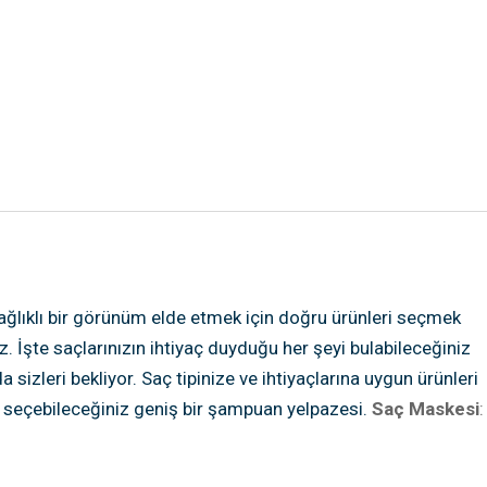
ağlıklı bir görünüm elde etmek için doğru ürünleri seçmek
İşte saçlarınızın ihtiyaç duyduğu her şeyi bulabileceğiniz
izleri bekliyor. Saç tipinize ve ihtiyaçlarına uygun ürünleri
ak seçebileceğiniz geniş bir şampuan yelpazesi.
Saç Maskesi
:
liklere sahip saç kremleri ile saçlarınızı güçlendirin.
Mor
hacim sağlayan kuru şampuanlar ile saçlarınızı şekillendirin