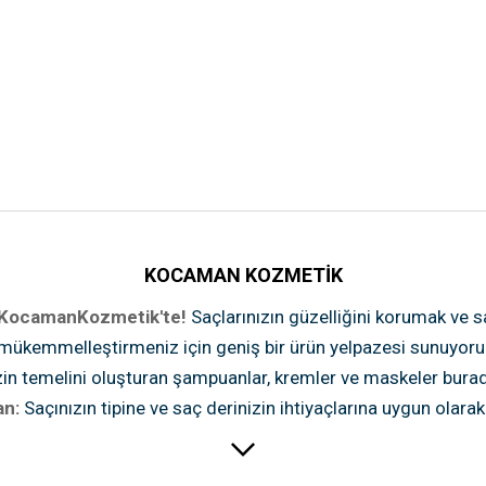
KOCAMAN KOZMETİK
KocamanKozmetik'te!
Saçlarınızın güzelliğini korumak ve s
mükemmelleştirmeniz için geniş bir ürün yelpazesi sunuyoruz. 
in temelini oluşturan şampuanlar, kremler ve maskeler burada s
n:
Saçınızın tipine ve saç derinizin ihtiyaçlarına uygun olar
kazandıran maskeler.
Saç Kremi:
Nemlendirici ve besleyici özel
kazandıran mor şampuanlar.
Kuru Şampuan:
Anında tazelik ve 