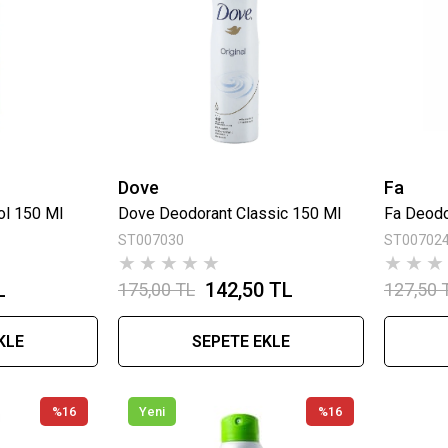
Dove
Fa
ol 150 Ml
Dove Deodorant Classic 150 Ml
ST007030
ST00702
★
★
★
★
★
★
★
★
L
142,50 TL
175,00 TL
127,50 
KLE
SEPETE EKLE
%16
Yeni
%16