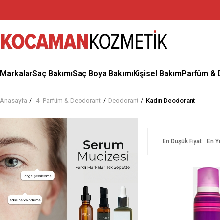
Markalar
Saç Bakımı
Saç Boya Bakımı
Kişisel Bakım
Parfüm & 
Anasayfa
4- Parfüm & Deodorant
Deodorant
Kadın Deodorant
En Düşük Fiyat
En Y