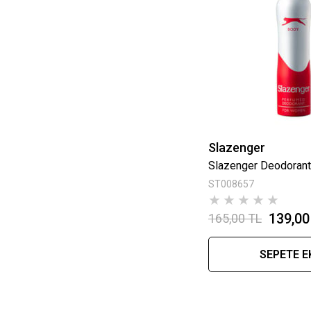
Slazenger
ST008657
★
★
★
★
★
139,00
165,00 TL
SEPETE E