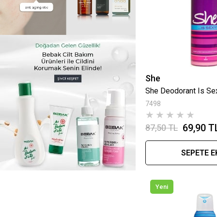
She
She Deodorant Is Se
7498
★
★
★
★
★
69,90 T
87,50 TL
SEPETE E
Yeni