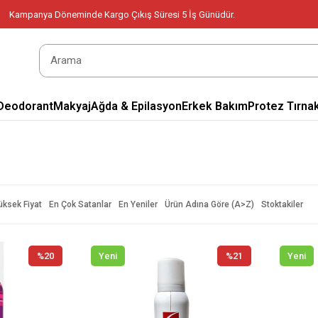
Kampanya Döneminde Kargo Çıkış Süresi 5 İş Günüdür.
Deodorant
Makyaj
Ağda & Epilasyon
Erkek Bakım
Protez Tırnak
üksek Fiyat
En Çok Satanlar
En Yeniler
Ürün Adına Göre (A>Z)
Stoktakiler
%20
Yeni
%21
Yeni