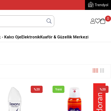
Trendyol
0
 - Kalıcı Oje
Elektronik
Kuaför & Güzellik Merkezi
%20
Yeni
%20