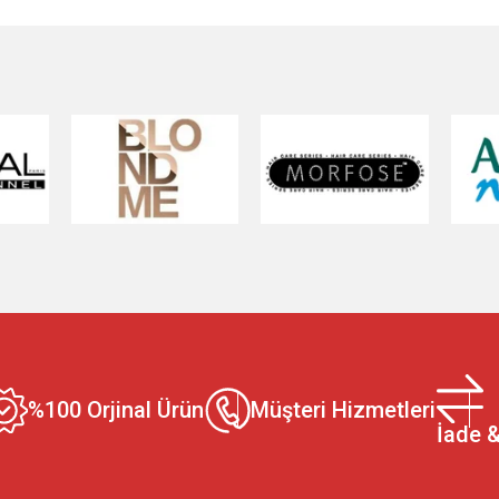
ıklı, güçlü ve parlak hale getirmek için gereken tüm ürünler 
ahip doğal yağlar.
Saç Serumu:
Saç uçlarına parlaklık veren 
reyi:
Güneşin zararlı etkilerinden koruyan ve saçınızı güçlen
ri İstediğiniz tarzı yaratmanıza yardımcı olacak saç şekillen
 waxlar.
Saç Spreyi:
Uzun süre dayanan ve hacim kazandıran 
k saçlar için ideal olan jole ürünleri.
Saç Toz Şekillendirici
arınızı belirginleştirmek için gereken tüm perma ürünleri bu k
oyutlarda ve tiplerde perma bigudileri.
Perma Lastik:
Saçınızı
eri.
Perma İlaç & Losyon:
Saçınızın sağlığını koruyan ve per
cınız olan tüm fırçalar ve taraklar bu kategoride bulunmaktadı
seçenekleri.
Saç Termal Fırçası:
Saçınıza hacim kazandıran ve
lleri.
Saç Aksesuarları:
Saçlarınızı süslemek ve şekillendirm
menize yardımcı olan pençeler.
Saç Tokası:
Saçınızı tutturma
%100 Orjinal Ürün
Müşteri Hizmetleri
opuz yapmanızı sağlayan sünger modelleri.
Saç Kesim Makasla
İade &
a bulunmaktadır.
Saç Boyası Ürünleri:
Saçınıza Renk Katmanın 
nlerini seçmektir. KocamanKozmetik olarak, size en iyi saç boy