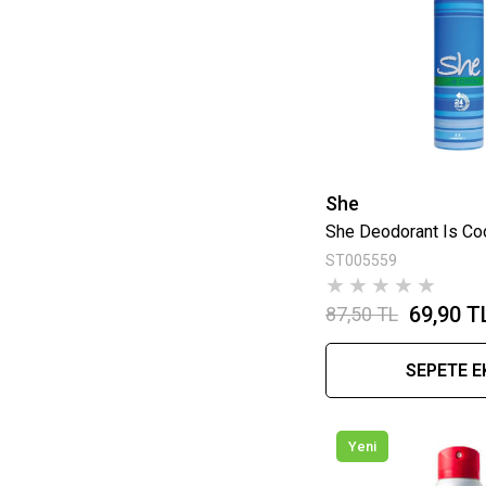
She
She Deodorant Is Co
ST005559
★
★
★
★
★
69,90 T
87,50 TL
SEPETE E
Yeni