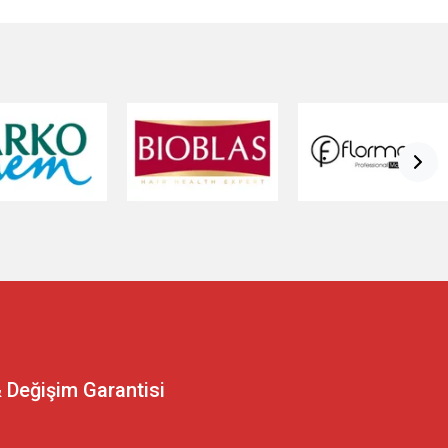
bu kategoride bulunmaktadır.
Saç Bakım Yağı:
Saçlarınıza
ve elektriklenmeyi önleyen saç serumları.
Fön Suyu:
Saçınızı
diren bakım spreyleri.
Saç Toniği:
Saç derisini canlandıran ve
dirme ürünleri bu kategoride yer alıyor.
Saç Krem & Wax:
saç spreyleri.
Saç Köpüğü:
Saçınıza hacim ve dolgunluk
:
Hızlı ve kolay bir şekilde saçınıza hacim kazandıran toz
ategoride bulunmaktadır.
Perma Setleri:
Evde kolayca perma
 sabitlemek için kullanılan elastikler.
Perma Kağıdı:
Perma
ma işlemi sonrası bakımını sağlayan ürünler.
Saç Fırçaları &
r.
Saç Fırçaları:
Saç tipinize uygun fırça seçenekleri.
Saç
 şekillendiren termal fırça modelleri.
Saç Açma Fırçası:
ek için kullanabileceğiniz çeşitli aksesuarlar bu kategoride
nızı sağlayan ve çeşitli stiller oluşturmanıza olanak tanıyan
rı:
Evde veya profesyonel olarak saç kesimlerinizde
 Değişim Garantisi
En Güzel Yolu! Saçlarınızı renklendirmenin ve tarzınızı
ası seçeneklerini sunuyoruz. İşte saçlarınızı renklendirirken