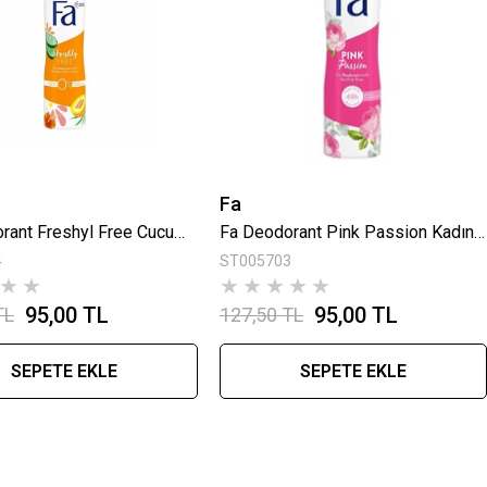
Fa
Fa Deodorant Freshyl Free Cucumber & Melon 150 Ml
Fa Deodorant Pink Passion Kadın 150 Ml
4
ST005703
★
★
★
★
★
★
★
95,00 TL
95,00 TL
TL
127,50 TL
SEPETE EKLE
SEPETE EKLE