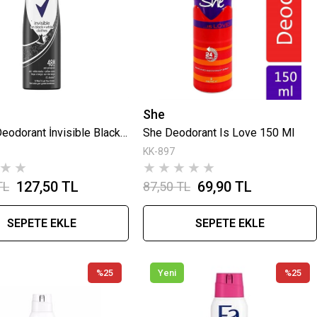
She
Rexona Deodorant İnvisible Black White Kadın 150 Ml
She Deodorant Is Love 150 Ml
KK-897
★
★
★
★
★
★
★
127,50 TL
69,90 TL
TL
87,50 TL
SEPETE EKLE
SEPETE EKLE
%25
Yeni
%25