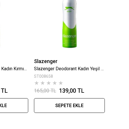
Slazenger
Slazenger Deodorant Kadın Kırmızı 150 Ml
Slazenger Deodorant Kadın Yeşil 150 Ml
ST008658
★
★
★
★
★
 TL
139,00 TL
165,00 TL
KLE
SEPETE EKLE