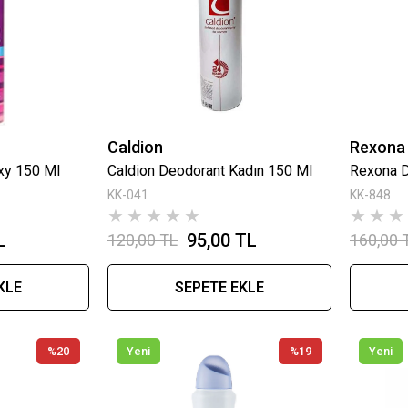
Caldion
Rexona
xy 150 Ml
Caldion Deodorant Kadın 150 Ml
KK-041
KK-848
★
★
★
★
★
★
★
★
L
95,00 TL
120,00 TL
160,00 
KLE
SEPETE EKLE
%20
Yeni
%19
Yeni