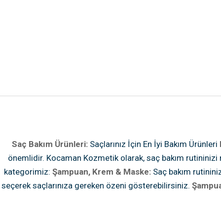
Saç Bakım Ürünleri:
Saçlarınız İçin En İyi Bakım Ürünleri
önemlidir. Kocaman Kozmetik olarak, saç bakım rutininizi 
kategorimiz:
Şampuan, Krem & Maske:
Saç bakım rutininiz
seçerek saçlarınıza gereken özeni gösterebilirsiniz.
Şampua
Derinlemesine bakım sağlayan ve saçlarınıza parlaklık 
Şampuan:
Sarı tonları dengeleyen ve saçlarınıza canlılık 