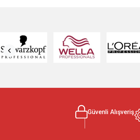
ve temizleyin. Saç Bakım Ürünleri Saçlarınızı daha sağl
derinlemesine bakım sağlayan ve nemlendirici özelliklere s
ısıya karşı koruyan ve şekillendiren fön suları.
Saç Bakım Sp
saç dökülmesini azaltan tonikler. Saç Şekillendirme Ürünle
Esnek tutuş sağlayan ve saçınıza şekil veren kremler ve
kazandıran köpükler.
Saç Jolesi:
Doğal görünümlü ve parla
şekillendiriciler.
Perma Ürünleri:
Dalgalarınızı ve kıvırcıkl
yapmanıza olanak sağlayan setler.
Perma Bigudi:
Farklı b
işlemi sırasında saçın korunmasını sağlayan özel kağıt türl
Taraklar:
Saçlarınızı tararken veya şekillendirirken ihtiya
Tarağı:
Saçınızı kolayca tarayabilmeniz için farklı tarak 
Dolaşık saçları kolayca açmanıza yardımcı olan fırça mode
bulunmaktadır.
Saç Pensi:
Saçınızı toplamanıza ve sabitle
Güvenli Alışveriş
tokalar.
Topuz Süngeri:
Kolay ve hızlı bir şekilde t
kullanabileceğiniz kaliteli saç kesim makasları burad
yenilemenin en etkili yollarından biri, doğru saç boyası ürü