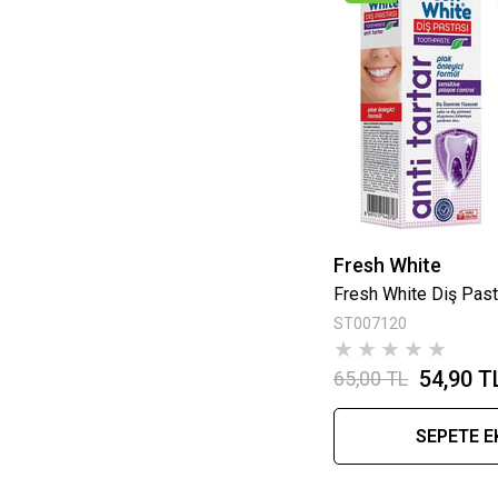
Fresh White
Fresh White Diş Pasta
ST007120
★
★
★
★
★
54,90 T
65,00 TL
SEPETE E