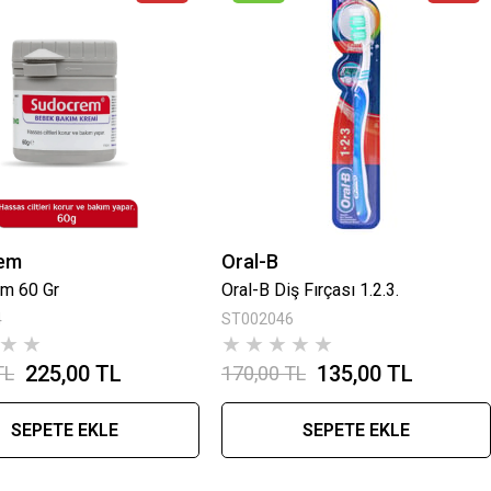
em
Oral-B
m 60 Gr
Oral-B Diş Fırçası 1.2.3.
4
ST002046
★
★
★
★
★
★
★
225,00 TL
135,00 TL
TL
170,00 TL
SEPETE EKLE
SEPETE EKLE