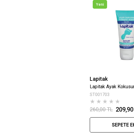
Yeni
Lapitak
ST001703
★
★
★
★
★
209,90
260,00 TL
SEPETE E