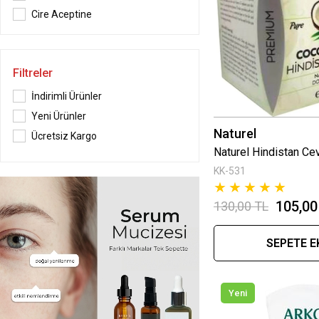
Cire Aceptine
Cnaier
Colgate
Filtreler
Dalin
Derma Roller
İndirimli Ürünler
Yeni Ürünler
Naturel
Ücretsiz Kargo
Naturel Hindistan Cev
KK-531
★
★
★
★
★
105,00
130,00 TL
SEPETE E
Yeni