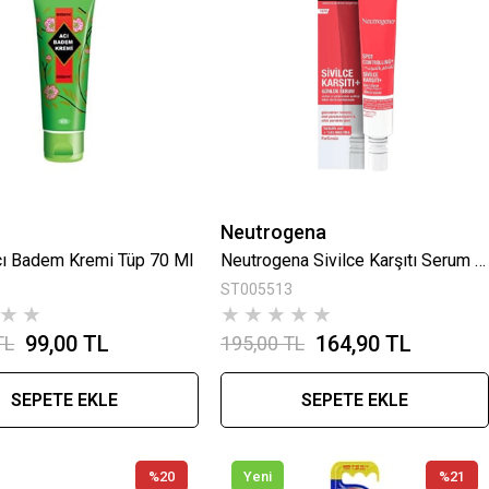
Neutrogena
ı Badem Kremi Tüp 70 Ml
Neutrogena Sivilce Karşıtı Serum 30 Ml
ST005513
★
★
★
★
★
★
★
99,00 TL
164,90 TL
TL
195,00 TL
SEPETE EKLE
SEPETE EKLE
%20
Yeni
%21