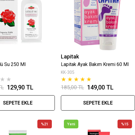
Lapitak
lü Su 250 Ml
Lapitak Ayak Bakım Kremi 60 Ml
KK-305
★
★
★
★
★
★
★
129,90 TL
149,00 TL
TL
185,00 TL
SEPETE EKLE
SEPETE EKLE
%21
Yeni
%15