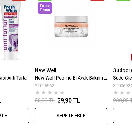
Fırsat
Ürünü
New Well
Sudocr
sı Anti Tartar
New Well Peeling El Ayak Bakımı 150 Ml
Sudo Cre
ST006962
ST00692
★
★
★
★
★
★
★
★
L
39,90 TL
50,00 TL
280,00 
KLE
SEPETE EKLE