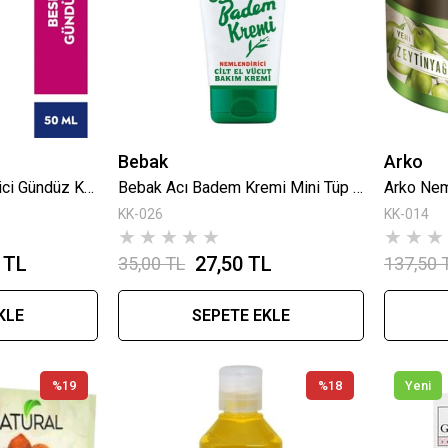
Bebak
Arko
Nivea Visage Besleyici Gündüz Kremi Kuru Ciltler 50 Ml
Bebak Acı Badem Kremi Mini Tüp 20 Ml
KK-026
KK-014
★
★
★
★
★
★
★
★
 TL
27,50 TL
35,00 TL
137,50 
KLE
SEPETE EKLE
%19
%18
Yeni