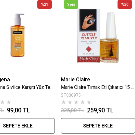
%21
Yeni
%20
gena
Marie Claire
Neutrogena Sivilce Karşıtı Yüz Temizleme Jeli 200 Ml
Marie Claire Tırnak Eti Çıkarıcı 15 Ml
ST006975
★
★
★
★
★
★
★
99,00 TL
259,90 TL
TL
325,00 TL
SEPETE EKLE
SEPETE EKLE