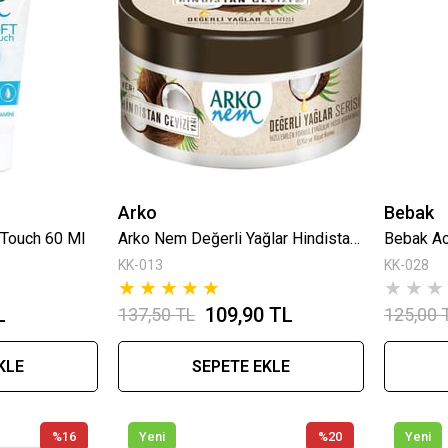
Arko
Bebak
Touch 60 Ml
Arko Nem Değerli Yağlar Hindistan Cevizi 250 Ml
Bebak Ac
KK-013
KK-028
★
★
★
★
★
★
★
★
L
109,90 TL
137,50 TL
125,00 
KLE
SEPETE EKLE
%16
Yeni
%20
Yeni