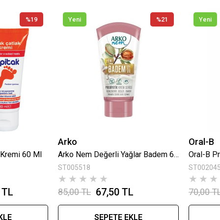
%19
Yeni
%21
Yeni
Arko
Oral-B
 Kremi 60 Ml
Arko Nem Değerli Yağlar Badem 60 ml
Oral-B Pr
ST005518
ST00204
★
★
★
★
★
★
★
★
 TL
67,50 TL
85,00 TL
70,00 T
KLE
SEPETE EKLE