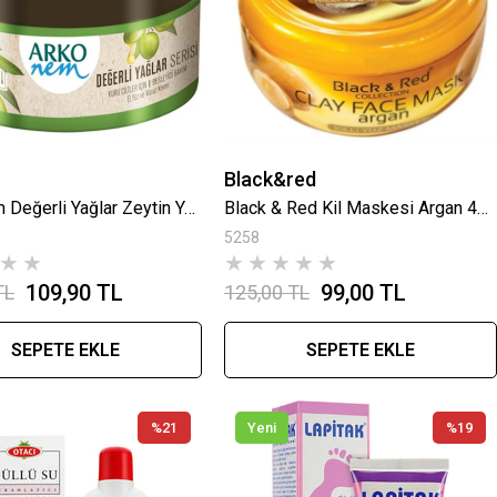
Black&red
Arko Nem Değerli Yağlar Zeytin Yağlı 250 Ml
Black & Red Kil Maskesi Argan 400 Ml
5258
★
★
★
★
★
★
★
109,90 TL
99,00 TL
TL
125,00 TL
SEPETE EKLE
SEPETE EKLE
%21
Yeni
%19