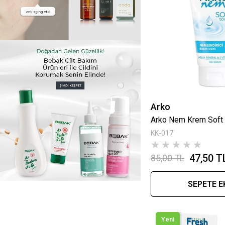
Arko
Arko Nem Krem Soft 
KK-017
★
★
★
★
★
47,50 T
85,00 TL
SEPETE E
Yeni