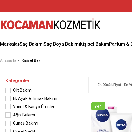
Markalar
Saç Bakımı
Saç Boya Bakımı
Kişisel Bakım
Parfüm & 
Anasayfa
Kişisel Bakım
Kategoriler
En Düşük Fiyat
En Y
Cilt Bakım
El, Ayak & Tırnak Bakımı
Yeni
Vücut & Banyo Ürünleri
Ağız Bakımı
Güneş Bakımı
Cinsel Sağlık