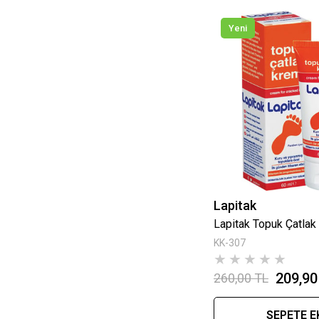
Yeni
Lapitak
Lapitak Topuk Çatlak
KK-307
★
★
★
★
★
209,90
260,00 TL
SEPETE E