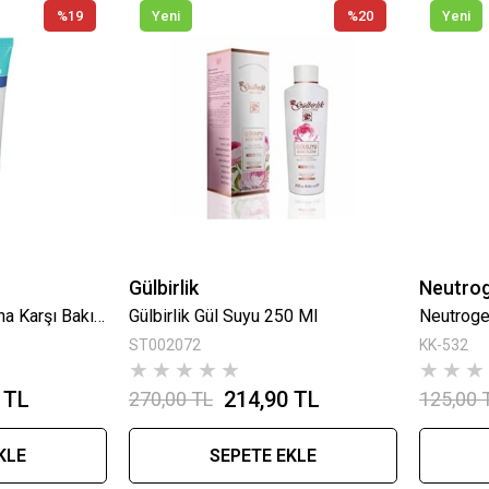
%19
Yeni
%20
Yeni
Gülbirlik
Neutro
Lapitak Ayak Kokusuna Karşı Bakım Kremi 60 Ml
Gülbirlik Gül Suyu 250 Ml
ST002072
KK-532
★
★
★
★
★
★
★
★
 TL
214,90 TL
270,00 TL
125,00 
KLE
SEPETE EKLE