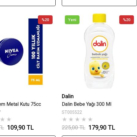
%20
Yeni
%20
Dalin
em Metal Kutu 75cc
Dalin Bebe Yağı 300 Ml
7
ST005522
★
★
★
★
★
★
★
109,90 TL
179,90 TL
TL
225,00 TL