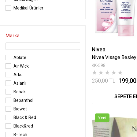
Medikal Ürünler
Marka
Nivea
Ablate
KK-598
Air Wick
★
★
★
★
★
Arko
199,00
250,00 TL
Aslanlı
Bebak
SEPETE E
Bepanthol
Biowet
Black & Red
Yeni
Black&red
B-Tech