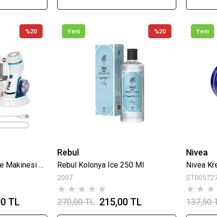
%20
Yeni
%20
Yeni
Rebul
Nivea
Cnaier Yüz Temizleme Makinesi Şarjlı Fırça YZ01
Rebul Kolonya Ice 250 Ml
Nivea Kr
2007
ST00572
★
★
★
★
★
★
★
★
00 TL
215,00 TL
270,00 TL
137,50 