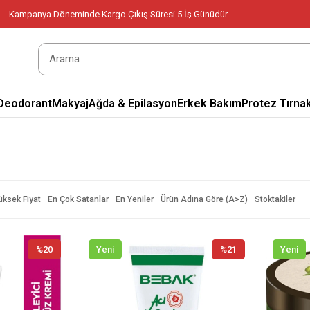
Kampanya Döneminde Kargo Çıkış Süresi 5 İş Günüdür.
Deodorant
Makyaj
Ağda & Epilasyon
Erkek Bakım
Protez Tırnak
üksek Fiyat
En Çok Satanlar
En Yeniler
Ürün Adına Göre (A>Z)
Stoktakiler
%20
Yeni
%21
Yeni