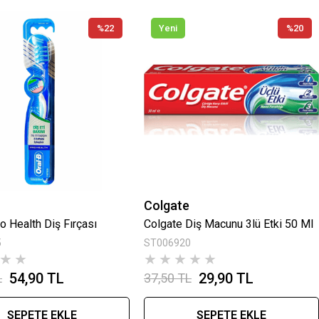
%22
Yeni
%20
Colgate
o Health Diş Fırçası
Colgate Diş Macunu 3lü Etki 50 Ml
5
ST006920
★
★
★
★
★
★
★
54,90 TL
29,90 TL
L
37,50 TL
SEPETE EKLE
SEPETE EKLE