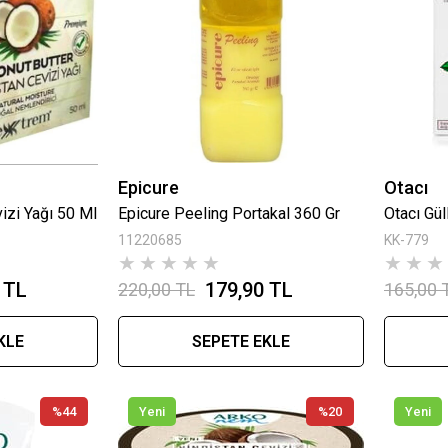
Epicure
Otacı
izi Yağı 50 Ml
Epicure Peeling Portakal 360 Gr
Otacı Gül
11220685
KK-779
★
★
★
★
★
★
★
★
 TL
179,90 TL
220,00 TL
165,00 
KLE
SEPETE EKLE
%44
Yeni
%20
Yeni