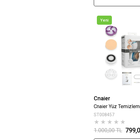
Yeni
Cnaier
ST008457
★
★
★
★
★
799,
1.000,00 TL