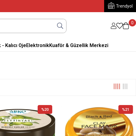
Trendyol
0
 - Kalıcı Oje
Elektronik
Kuaför & Güzellik Merkezi
%20
%21