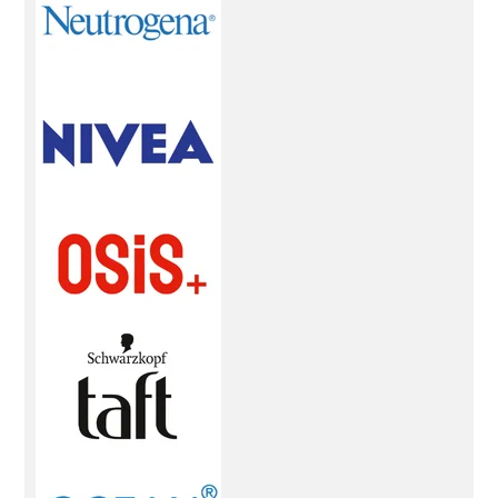
ürünleri.
Saç Toz Şekillendirici:
Hızlı ve kolay bir
şekilde saçınıza hacim kazandıran toz
şekillendiriciler.
Perma Ürünleri:
Dalgalarınızı ve
kıvırcıklarınızı belirginleştirmek için gereken tüm
perma ürünleri bu kategoride bulunmaktadır.
Perma Setleri:
Evde kolayca perma yapmanıza
olanak sağlayan setler.
Perma Bigudi:
Farklı
boyutlarda ve tiplerde perma bigudileri.
Perma
Lastik:
Saçınızı sabitlemek için kullanılan elastikler.
Perma Kağıdı:
Perma işlemi sırasında saçın
korunmasını sağlayan özel kağıt türleri.
Perma İlaç
& Losyon:
Saçınızın sağlığını koruyan ve perma
işlemi sonrası bakımını sağlayan ürünler.
Saç
Fırçaları & Taraklar:
Saçlarınızı tararken veya
şekillendirirken ihtiyacınız olan tüm fırçalar ve
taraklar bu kategoride bulunmaktadır.
Saç