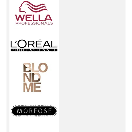
bekliyor. Saç tipinize ve ihtiyaçlarına uygun ürünleri
seçerek saçlarınıza gereken özeni gösterebilirsiniz.
Şampuan:
Saçınızın tipine ve saç derinizin
ihtiyaçlarına uygun olarak seçebileceğiniz geniş bir
şampuan yelpazesi.
Saç Maskesi
:
Derinlemesine
bakım sağlayan ve saçlarınıza parlaklık kazandıran
maskeler.
Saç Kremi:
Nemlendirici ve besleyici
özelliklere sahip saç kremleri ile saçlarınızı
güçlendirin.
Mor Şampuan:
Sarı tonları dengeleyen
ve saçlarınıza canlılık kazandıran mor şampuanlar.
Kuru Şampuan:
Anında tazelik ve hacim sağlayan
kuru şampuanlar ile saçlarınızı şekillendirin ve
temizleyin. Saç Bakım Ürünleri Saçlarınızı daha
sağlıklı, güçlü ve parlak hale getirmek için gereken
tüm ürünler bu kategoride bulunmaktadır.
Saç
Bakım Yağı:
Saçlarınıza derinlemesine bakım