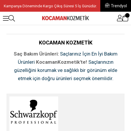
Trendyol
Kampanya Döneminde Kargo Çıkış Süresi 5 İş Günüdür.
KOCAMAN KOZMETİK
Saç Bakım Ürünleri:
Saçlarınız İçin En İyi Bakım
Ürünleri
KocamanKozmetik'te!
Saçlarınızın
güzelliğini korumak ve sağlıklı bir görünüm elde
etmek için doğru ürünleri seçmek önemlidir.
Kocaman Kozmetik olarak, saç bakım rutininizi
mükemmelleştirmeniz için geniş bir ürün yelpazesi
sunuyoruz. İşte saçlarınızın ihtiyaç duyduğu her
şeyi bulabileceğiniz kategorimiz:
Şampuan, Krem
& Maske:
Saç bakım rutininizin temelini oluşturan
şampuanlar, kremler ve maskeler burada sizleri