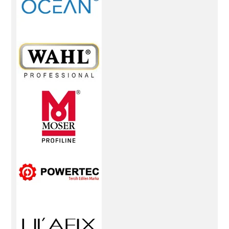
Fırçaları:
Saç tipinize uygun fırça seçenekleri.
Saç
Tarağı:
Saçınızı kolayca tarayabilmeniz için farklı
tarak seçenekleri.
Saç Termal Fırçası:
Saçınıza
hacim kazandıran ve şekillendiren termal fırça
modelleri.
Saç Açma Fırçası:
Dolaşık saçları
kolayca açmanıza yardımcı olan fırça modelleri.
Saç Aksesuarları:
Saçlarınızı süslemek ve
şekillendirmek için kullanabileceğiniz çeşitli
aksesuarlar bu kategoride bulunmaktadır.
Saç
Pensi:
Saçınızı toplamanıza ve sabitlemenize
yardımcı olan pençeler.
Saç Tokası:
Saçınızı
tutturmanızı sağlayan ve çeşitli stiller
oluşturmanıza olanak tanıyan tokalar.
Topuz
Süngeri:
Kolay ve hızlı bir şekilde topuz yapmanızı
sağlayan sünger modelleri.
Saç Kesim Makasları:
Evde veya profesyonel olarak saç kesimlerinizde