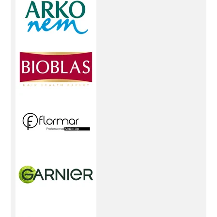
sağlayan ve nemlendirici özelliklere sahip doğal
yağlar.
Saç Serumu:
Saç uçlarına parlaklık veren ve
elektriklenmeyi önleyen saç serumları.
Fön Suyu:
Saçınızı ısıya karşı koruyan ve şekillendiren fön
suları.
Saç Bakım Spreyi:
Güneşin zararlı
etkilerinden koruyan ve saçınızı güçlendiren bakım
spreyleri.
Saç Toniği:
Saç derisini canlandıran ve
saç dökülmesini azaltan tonikler. Saç Şekillendirme
Ürünleri İstediğiniz tarzı yaratmanıza yardımcı
olacak saç şekillendirme ürünleri bu kategoride yer
alıyor.
Saç Krem & Wax:
Esnek tutuş sağlayan ve
saçınıza şekil veren kremler ve waxlar.
Saç Spreyi:
Uzun süre dayanan ve hacim kazandıran saç
spreyleri.
Saç Köpüğü:
Saçınıza hacim ve
dolgunluk kazandıran köpükler.
Saç Jolesi:
Doğal
görünümlü ve parlak saçlar için ideal olan jole