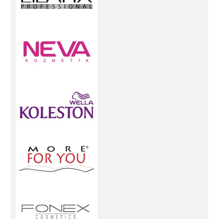
kullanabileceğiniz kaliteli saç kesim makasları
burada bulunmaktadır.
Saç Boyası Ürünleri:
Saçınıza Renk Katmanın En Güzel Yolu! Saçlarınızı
renklendirmenin ve tarzınızı yenilemenin en etkili
yollarından biri, doğru saç boyası ürünlerini
seçmektir. KocamanKozmetik olarak, size en iyi
saç boyası seçeneklerini sunuyoruz. İşte saçlarınızı
renklendirirken ihtiyacınız olan her şey:
Tüp Boya:
Saçlarınızı kalıcı olarak renklendirmek istiyorsanız,
geniş renk skalasına sahip tüp boyalar tam size
göre. İhtiyacınıza uygun renkteki boyaları burada
bulabilirsiniz.
Set Boya:
Evde saç boyama işlemini
kolaylaştıran ve komple set halinde sunulan
boyalar. Kolay uygulama ve profesyonel sonuçlar
için idealdir.
Erkek Boyası:
Erkekler için özel olarak
formüle edilmiş saç boyaları. Doğal görünüm ve